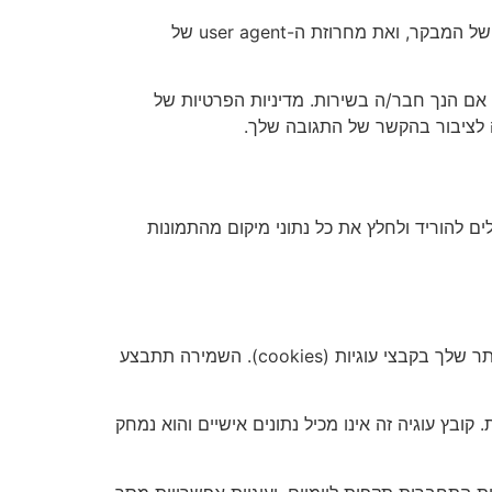
כאשר המבקרים משאירים תגובות באתר אנו אוספים את הנתונים המוצגים בטופס התגובה, ובנוסף גם את כתובת ה-IP של המבקר, ואת מחרוזת ה-user agent של
שנוצרה מכתובת הדואר האלקטרוני שלך (הנקראת גם hash) לשירות Gravatar כדי לראות אם הנך חבר/ה בשירות. מדיניות הפרטיות של
נות עם נתוני מיקום מוטבעים (EXIF GPS). המבקרים באתר יכולים להוריד ולחלץ את כל נתוני מיקום מהתמונות
בכתיבת תגובה באתר שלנו, באפשרותך להחליט אם לאפשר לנו לשמור את השם שלך, כתובת האימייל שלך וכתובת האתר שלך בקבצי עוגיות (cookies). השמירה תתבצע
בץ עוגיה זה אינו מכיל נתונים אישיים והוא נמחק